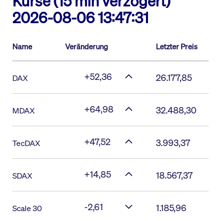
Kurse (15 min verzögert)
2026-08-06 13:47:31
Name
Veränderung
Letzter Preis
+52,36
26.177,85
DAX
+64,98
32.488,30
MDAX
+47,52
3.993,37
TecDAX
+14,85
18.567,37
SDAX
-2,61
1.185,96
Scale 30