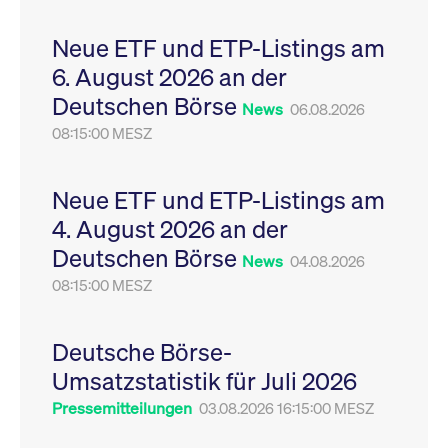
Leistung der Website
VISITOR_PRIVACY_METADATA
YouTube
6
Dieses Cookie dient 
zu messen. Es handelt
.youtube.com
Monate
Speicherung der
Neue ETF und ETP-Listings am
sich um ein Muster-
Einwilligungs- und
Cookie, bei dem auf
Datenschutzbestim
6. August 2026 an der
das Präfix _pk_ses
des Nutzers für ihre
eine kurze Reihe von
Interaktion mit der W
Deutschen Börse
Zahlen und
Es erfasst Daten über
News
06.08.2026
Buchstaben folgt, bei
Einwilligung des Bes
der es sich vermutlich
08:15:00 MESZ
in Bezug auf verschi
um einen
Datenschutzrichtlini
Referenzcode für die
-einstellungen, um
Domain handelt, die
sicherzustellen, dass 
das Cookie setzt.
Präferenzen in zukünf
Neue ETF und ETP-Listings am
Sitzungen geehrt wer
4. August 2026 an der
Deutschen Börse
News
04.08.2026
08:15:00 MESZ
Deutsche Börse-
Umsatzstatistik für Juli 2026
Pressemitteilungen
03.08.2026 16:15:00 MESZ