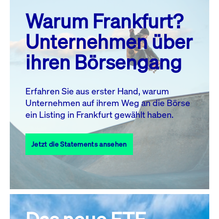
prev
next
Warum Frankfurt?
MO.
DI.
MI.
DO.
FR.
SA.
SO.
Unternehmen über
1
2
ihren Börsengang
3
4
5
7
8
9
6
10
11
12
13
14
15
16
Erfahren Sie aus erster Hand, warum
Unternehmen auf ihrem Weg an die Börse
17
18
19
20
21
22
23
ein Listing in Frankfurt gewählt haben.
24
25
27
28
29
30
26
Jetzt die Statements ansehen
31
Alle Events