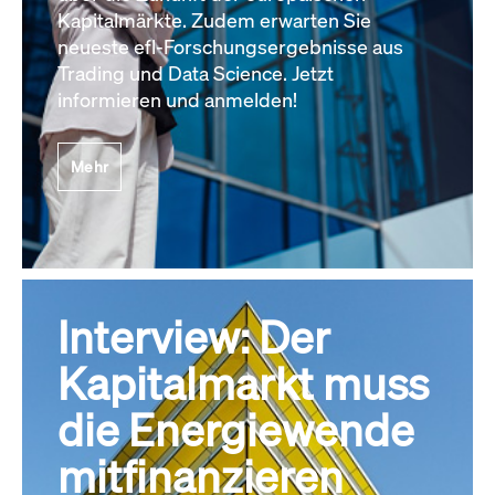
Kapitalmärkte. Zudem erwarten Sie
neueste efl-Forschungsergebnisse aus
Trading und Data Science. Jetzt
informieren und anmelden!
Mehr
Interview: Der
Kapitalmarkt muss
die Energiewende
mitfinanzieren