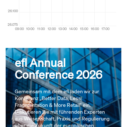
efl Annual
Conference 2026
Gemeinsam mit dem efl laden wir zur
Konferenz „Better Data, Less
Fragmentation & More Retail“ ein.
Diskutieren Sie mit führenden Experten
aus Wissenschaft, Praxis und Regulierung
über die Zukunft der europäischen