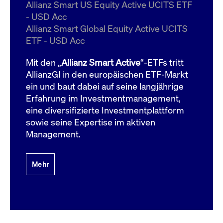
um d
Allianz Smart US Equity Active UCITS ETF
anzu
- USD Acc
ApplicationGatewayAffinityCORS
www.cashmarket.deutsche-
Session
Dies
Allianz Smart Global Equity Active UCITS
boerse.com
Ver
Last
ETF - USD Acc
um s
Clie
glei
Mit den „
Allianz Smart Active
“-ETFs tritt
Brow
werd
AllianzGI in den europäischen ETF-Markt
Benu
ein und baut dabei auf seine langjährige
die 
effe
Erfahrung im Investmentmanagement,
Ress
verb
eine diversifizierte Investmentplattform
unte
(Cro
sowie seine Expertise im aktiven
Shar
Management.
Bear
in v
Bere
Mehr
Gültig
Name
Anbieter / Domain
Beschreibung
Anbieter /
bis
Gültig
Name
Beschreibung
Domain
bis
_pk_id.7.931a
www.cashmarket.deutsche-
1 Jahr
Dieser Cookie-Name
boerse.com
ist mit der Open-