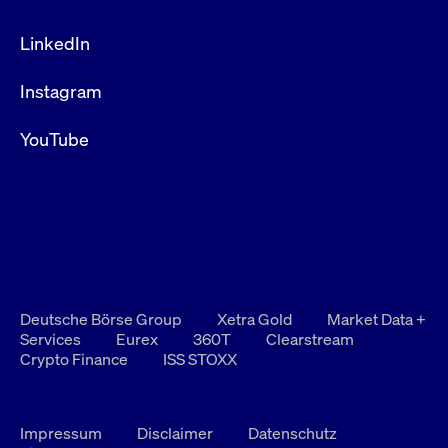
LinkedIn
Instagram
YouTube
Deutsche Börse Group
Xetra Gold
Market Data +
Services
Eurex
360T
Clearstream
Crypto Finance
ISS STOXX
Impressum
Disclaimer
Datenschutz