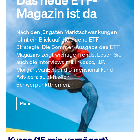
Das neue ETF-
Magazin ist da
Nach den jüngsten Marktschwankungen
lohnt ein Blick auf die eigene ETF-
Strategie. Die Sommer-Ausgabe des ETF
Magazins zeigt wichtige Trends. Lesen Sie
auch die Interviews mit Invesco, J.P.
Morgan, vanEck und Dimensional Fund
Advisors zu aktuellen
Schwerpunktthemen.
Mehr