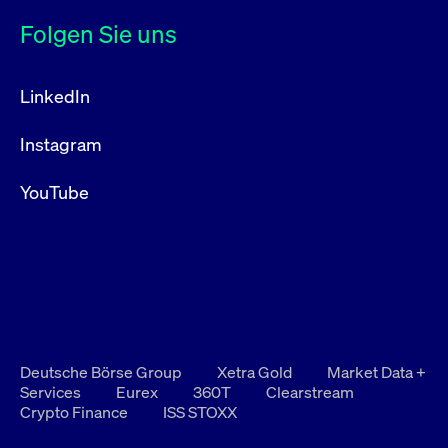
Folgen Sie uns
LinkedIn
Instagram
YouTube
Deutsche Börse Group
Xetra Gold
Market Data +
Services
Eurex
360T
Clearstream
Crypto Finance
ISS STOXX