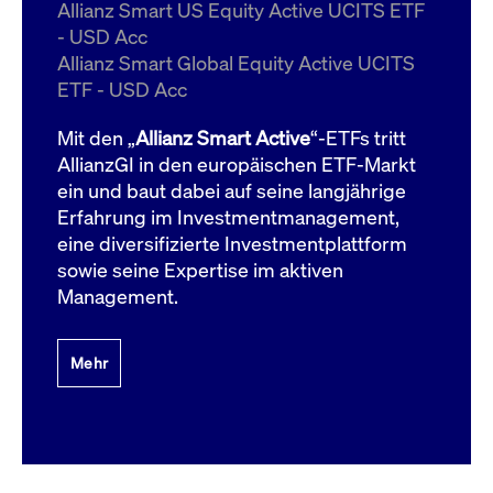
um d
Allianz Smart US Equity Active UCITS ETF
anzu
- USD Acc
ApplicationGatewayAffinityCORS
www.cashmarket.deutsche-
Session
Dies
Allianz Smart Global Equity Active UCITS
boerse.com
Ver
Last
ETF - USD Acc
um s
Clie
glei
Mit den „
Allianz Smart Active
“-ETFs tritt
Brow
werd
AllianzGI in den europäischen ETF-Markt
Benu
ein und baut dabei auf seine langjährige
die 
effe
Erfahrung im Investmentmanagement,
Ress
verb
eine diversifizierte Investmentplattform
unte
(Cro
sowie seine Expertise im aktiven
Shar
Management.
Bear
in v
Bere
Mehr
Gültig
Name
Anbieter / Domain
Beschreibung
Anbieter /
bis
Gültig
Name
Beschreibung
Domain
bis
_pk_id.7.931a
www.cashmarket.deutsche-
1 Jahr
Dieser Cookie-Name
boerse.com
ist mit der Open-