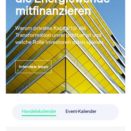
mitfinanzieren
Warum privates Kapital für die
Transformation unverzichtbar ist und
welche Rolle Investoren dabei spielen.
Interview lesen
Handelskalender
Event-Kalender