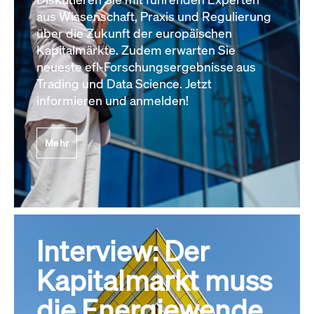
aus Wissenschaft, Praxis und Regulierung
über die Zukunft der europäischen
Kapitalmärkte. Zudem erwarten Sie
neueste efl-Forschungsergebnisse aus
Trading und Data Science. Jetzt
informieren und anmelden!
Mehr
Interview: Der
Kapitalmarkt muss
die Energiewende