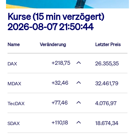
Kurse (15 min verzögert)
2026-08-07 21:50:44
Name
Veränderung
Letzter Preis
+218,75
26.355,35
DAX
+32,46
32.461,79
MDAX
+77,46
4.076,97
TecDAX
+110,18
18.674,34
SDAX