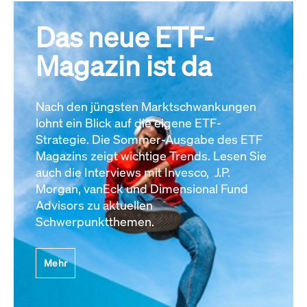
Das neue ETF-
Magazin ist da
Nach den jüngsten Marktschwankungen
lohnt ein Blick auf die eigene ETF-
Strategie. Die Sommer-Ausgabe des ETF
Magazins zeigt wichtige Trends. Lesen Sie
auch die Interviews mit Invesco, J.P.
Morgan, vanEck und Dimensional Fund
Advisors zu aktuellen
Schwerpunktthemen.
Mehr