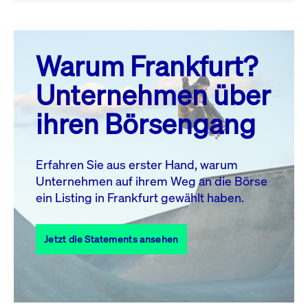
August 26
prev
next
Warum Frankfurt?
MO.
DI.
MI.
DO.
FR.
SA.
SO.
Unternehmen über
1
2
ihren Börsengang
3
4
5
6
8
9
7
10
11
12
13
14
15
16
Erfahren Sie aus erster Hand, warum
Unternehmen auf ihrem Weg an die Börse
17
18
19
20
21
22
23
ein Listing in Frankfurt gewählt haben.
24
25
27
28
29
30
26
Jetzt die Statements ansehen
31
Alle Events