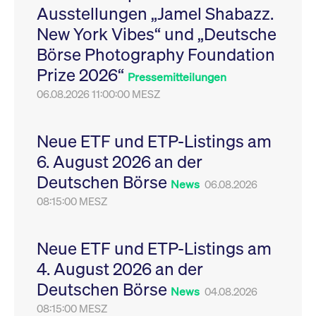
Ausstellungen „Jamel Shabazz.
Leistung der Website
VISITOR_PRIVACY_METADATA
YouTube
6
Dieses Cookie dient 
zu messen. Es handelt
.youtube.com
Monate
Speicherung der
New York Vibes“ und „Deutsche
sich um ein Muster-
Einwilligungs- und
Cookie, bei dem auf
Datenschutzbestim
Börse Photography Foundation
das Präfix _pk_ses
des Nutzers für ihre
eine kurze Reihe von
Interaktion mit der W
Prize 2026“
Zahlen und
Es erfasst Daten über
Pressemitteilungen
Buchstaben folgt, bei
Einwilligung des Bes
der es sich vermutlich
06.08.2026 11:00:00 MESZ
in Bezug auf verschi
um einen
Datenschutzrichtlini
Referenzcode für die
-einstellungen, um
Domain handelt, die
sicherzustellen, dass 
das Cookie setzt.
Präferenzen in zukünf
Neue ETF und ETP-Listings am
Sitzungen geehrt wer
6. August 2026 an der
Deutschen Börse
News
06.08.2026
08:15:00 MESZ
Neue ETF und ETP-Listings am
4. August 2026 an der
Deutschen Börse
News
04.08.2026
08:15:00 MESZ