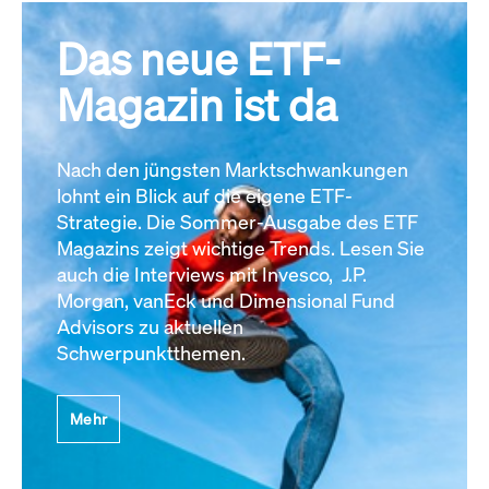
Das neue ETF-
Magazin ist da
Nach den jüngsten Marktschwankungen
lohnt ein Blick auf die eigene ETF-
Strategie. Die Sommer-Ausgabe des ETF
Magazins zeigt wichtige Trends. Lesen Sie
auch die Interviews mit Invesco, J.P.
Morgan, vanEck und Dimensional Fund
Advisors zu aktuellen
Schwerpunktthemen.
Mehr