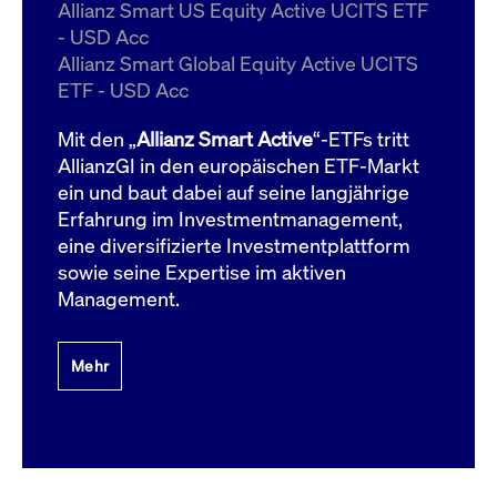
um d
Allianz Smart US Equity Active UCITS ETF
anzu
- USD Acc
ApplicationGatewayAffinityCORS
www.cashmarket.deutsche-
Session
Dies
Allianz Smart Global Equity Active UCITS
boerse.com
Ver
Last
ETF - USD Acc
um s
Clie
glei
Mit den „
Allianz Smart Active
“-ETFs tritt
Brow
werd
AllianzGI in den europäischen ETF-Markt
Benu
ein und baut dabei auf seine langjährige
die 
effe
Erfahrung im Investmentmanagement,
Ress
verb
eine diversifizierte Investmentplattform
unte
(Cro
sowie seine Expertise im aktiven
Shar
Management.
Bear
in v
Bere
Mehr
Gültig
Name
Anbieter / Domain
Beschreibung
Anbieter /
bis
Gültig
Name
Beschreibung
Domain
bis
_pk_id.7.931a
www.cashmarket.deutsche-
1 Jahr
Dieser Cookie-Name
boerse.com
ist mit der Open-