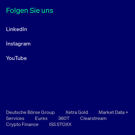
Folgen Sie uns
LinkedIn
Instagram
YouTube
Deutsche Börse Group
Xetra Gold
Market Data +
Services
Eurex
360T
Clearstream
Crypto Finance
ISS STOXX