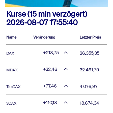
Kurse (15 min verzögert)
2026-08-07 17:55:40
Name
Veränderung
Letzter Preis
+218,75
26.355,35
DAX
+32,46
32.461,79
MDAX
+77,46
4.076,97
TecDAX
+110,18
18.674,34
SDAX