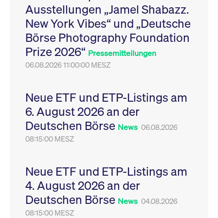
Ausstellungen „Jamel Shabazz.
Leistung der Website
VISITOR_PRIVACY_METADATA
YouTube
6
Dieses Cookie dient 
zu messen. Es handelt
.youtube.com
Monate
Speicherung der
New York Vibes“ und „Deutsche
sich um ein Muster-
Einwilligungs- und
Cookie, bei dem auf
Datenschutzbestim
Börse Photography Foundation
das Präfix _pk_ses
des Nutzers für ihre
eine kurze Reihe von
Interaktion mit der W
Prize 2026“
Zahlen und
Es erfasst Daten über
Pressemitteilungen
Buchstaben folgt, bei
Einwilligung des Bes
der es sich vermutlich
06.08.2026 11:00:00 MESZ
in Bezug auf verschi
um einen
Datenschutzrichtlini
Referenzcode für die
-einstellungen, um
Domain handelt, die
sicherzustellen, dass 
das Cookie setzt.
Präferenzen in zukünf
Neue ETF und ETP-Listings am
Sitzungen geehrt wer
6. August 2026 an der
Deutschen Börse
News
06.08.2026
08:15:00 MESZ
Neue ETF und ETP-Listings am
4. August 2026 an der
Deutschen Börse
News
04.08.2026
08:15:00 MESZ