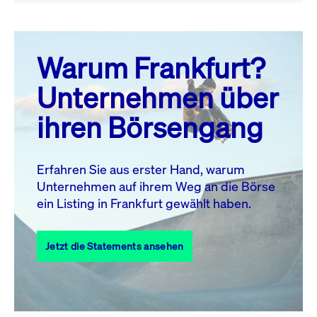
August 26
prev
next
Warum Frankfurt?
MO.
DI.
MI.
DO.
FR.
SA.
SO.
Unternehmen über
1
2
ihren Börsengang
3
4
5
6
8
9
7
10
11
12
13
14
15
16
Erfahren Sie aus erster Hand, warum
Unternehmen auf ihrem Weg an die Börse
17
18
19
20
21
22
23
ein Listing in Frankfurt gewählt haben.
24
25
27
28
29
30
26
Jetzt die Statements ansehen
31
Alle Events