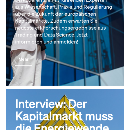
aus Wissenschaft, Praxis und Regulierung
über die Zukunft der europäischen
Kapitalmärkte. Zudem erwarten Sie
neueste efl-Forschungsergebnisse aus
Trading und Data Science. Jetzt
informieren und anmelden!
Mehr
Interview: Der
Kapitalmarkt muss
die Energiewende