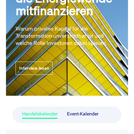
mitfinanzieren
Warum privates Kapital für die
Transformation unverzichtbar ist und
welche Rolle Investoren dabei spielen.
Interview lesen
Handelskalender
Event-Kalender