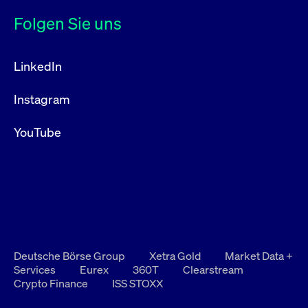
Folgen Sie uns
LinkedIn
Instagram
YouTube
Deutsche Börse Group
Xetra Gold
Market Data +
Services
Eurex
360T
Clearstream
Crypto Finance
ISS STOXX