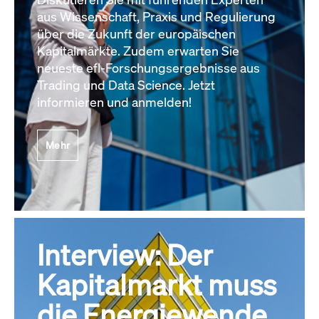
aus Wissenschaft, Praxis und Regulierung
über die Zukunft der europäischen
Kapitalmärkte. Zudem erwarten Sie
neueste efl-Forschungsergebnisse aus
Trading und Data Science. Jetzt
informieren und anmelden!
Mehr
Interview: Der
Kapitalmarkt muss
die Energiewende