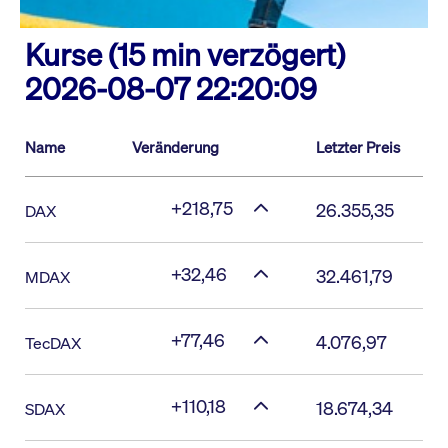
Kurse (15 min verzögert)
2026-08-07 22:20:09
Name
Veränderung
Letzter Preis
+218,75
26.355,35
DAX
+32,46
32.461,79
MDAX
+77,46
4.076,97
TecDAX
+110,18
18.674,34
SDAX