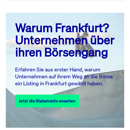
August 26
prev
next
Warum Frankfurt?
MO.
DI.
MI.
DO.
FR.
SA.
SO.
Unternehmen über
1
2
ihren Börsengang
3
4
5
6
8
9
7
10
11
12
13
14
15
16
Erfahren Sie aus erster Hand, warum
Unternehmen auf ihrem Weg an die Börse
17
18
19
20
21
22
23
ein Listing in Frankfurt gewählt haben.
24
25
27
28
29
30
26
Jetzt die Statements ansehen
31
Alle Events