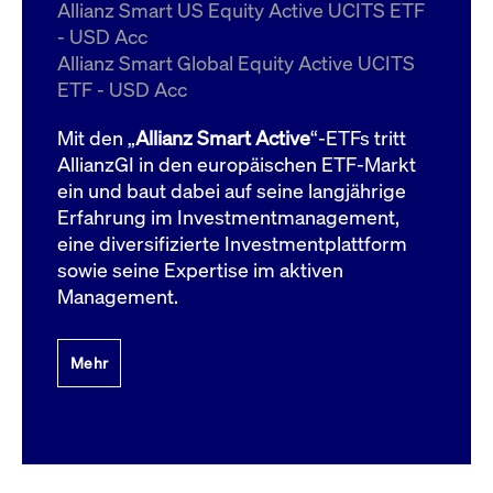
um d
Allianz Smart US Equity Active UCITS ETF
anzu
- USD Acc
ApplicationGatewayAffinityCORS
www.cashmarket.deutsche-
Session
Dies
Allianz Smart Global Equity Active UCITS
boerse.com
Ver
Last
ETF - USD Acc
um s
Clie
glei
Mit den „
Allianz Smart Active
“-ETFs tritt
Brow
werd
AllianzGI in den europäischen ETF-Markt
Benu
ein und baut dabei auf seine langjährige
die 
effe
Erfahrung im Investmentmanagement,
Ress
verb
eine diversifizierte Investmentplattform
unte
(Cro
sowie seine Expertise im aktiven
Shar
Management.
Bear
in v
Bere
Mehr
Gültig
Name
Anbieter / Domain
Beschreibung
Anbieter /
bis
Gültig
Name
Beschreibung
Domain
bis
_pk_id.7.931a
www.cashmarket.deutsche-
1 Jahr
Dieser Cookie-Name
boerse.com
ist mit der Open-