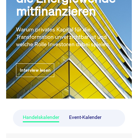
mitfinanzieren
Warum privates Kapital für die
Transformation unverzichtbar ist und
welche Rolle Investoren dabei spielen.
Interview lesen
Handelskalender
Event-Kalender