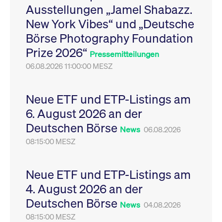
Ausstellungen „Jamel Shabazz.
Leistung der Website
VISITOR_PRIVACY_METADATA
YouTube
6
Dieses Cookie dient 
zu messen. Es handelt
.youtube.com
Monate
Speicherung der
New York Vibes“ und „Deutsche
sich um ein Muster-
Einwilligungs- und
Cookie, bei dem auf
Datenschutzbestim
Börse Photography Foundation
das Präfix _pk_ses
des Nutzers für ihre
eine kurze Reihe von
Interaktion mit der W
Prize 2026“
Zahlen und
Es erfasst Daten über
Pressemitteilungen
Buchstaben folgt, bei
Einwilligung des Bes
der es sich vermutlich
06.08.2026 11:00:00 MESZ
in Bezug auf verschi
um einen
Datenschutzrichtlini
Referenzcode für die
-einstellungen, um
Domain handelt, die
sicherzustellen, dass 
das Cookie setzt.
Präferenzen in zukünf
Neue ETF und ETP-Listings am
Sitzungen geehrt wer
6. August 2026 an der
Deutschen Börse
News
06.08.2026
08:15:00 MESZ
Neue ETF und ETP-Listings am
4. August 2026 an der
Deutschen Börse
News
04.08.2026
08:15:00 MESZ