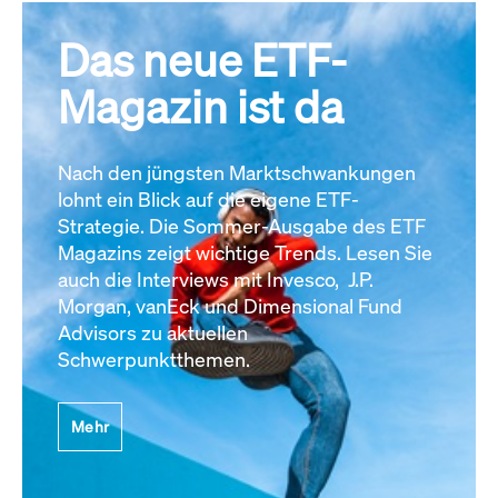
Das neue ETF-
Magazin ist da
Nach den jüngsten Marktschwankungen
lohnt ein Blick auf die eigene ETF-
Strategie. Die Sommer-Ausgabe des ETF
Magazins zeigt wichtige Trends. Lesen Sie
auch die Interviews mit Invesco, J.P.
Morgan, vanEck und Dimensional Fund
Advisors zu aktuellen
Schwerpunktthemen.
Mehr