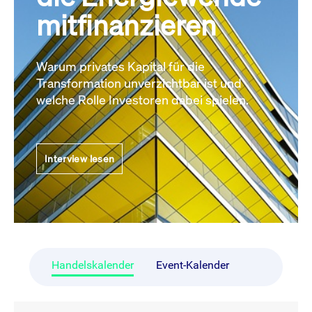
mitfinanzieren
Warum privates Kapital für die
Transformation unverzichtbar ist und
welche Rolle Investoren dabei spielen.
Interview lesen
Handelskalender
Event-Kalender