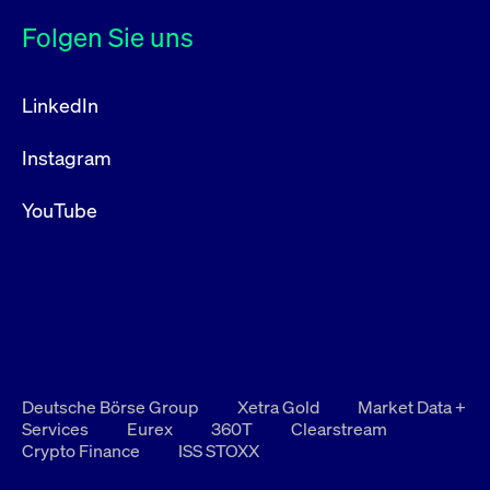
Folgen Sie uns
LinkedIn
Instagram
YouTube
Deutsche Börse Group
Xetra Gold
Market Data +
Services
Eurex
360T
Clearstream
Crypto Finance
ISS STOXX