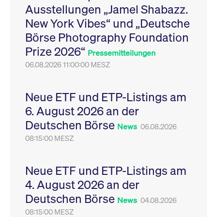
Ausstellungen „Jamel Shabazz.
Leistung der Website
VISITOR_PRIVACY_METADATA
YouTube
6
Dieses Cookie dient 
zu messen. Es handelt
.youtube.com
Monate
Speicherung der
New York Vibes“ und „Deutsche
sich um ein Muster-
Einwilligungs- und
Cookie, bei dem auf
Datenschutzbestim
Börse Photography Foundation
das Präfix _pk_ses
des Nutzers für ihre
eine kurze Reihe von
Interaktion mit der W
Prize 2026“
Zahlen und
Es erfasst Daten über
Pressemitteilungen
Buchstaben folgt, bei
Einwilligung des Bes
der es sich vermutlich
06.08.2026 11:00:00 MESZ
in Bezug auf verschi
um einen
Datenschutzrichtlini
Referenzcode für die
-einstellungen, um
Domain handelt, die
sicherzustellen, dass 
das Cookie setzt.
Präferenzen in zukünf
Neue ETF und ETP-Listings am
Sitzungen geehrt wer
6. August 2026 an der
Deutschen Börse
News
06.08.2026
08:15:00 MESZ
Neue ETF und ETP-Listings am
4. August 2026 an der
Deutschen Börse
News
04.08.2026
08:15:00 MESZ