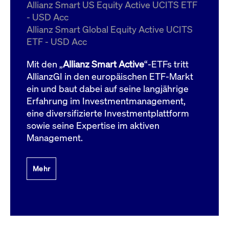
um d
Allianz Smart US Equity Active UCITS ETF
anzu
- USD Acc
ApplicationGatewayAffinityCORS
www.cashmarket.deutsche-
Session
Dies
Allianz Smart Global Equity Active UCITS
boerse.com
Ver
Last
ETF - USD Acc
um s
Clie
glei
Mit den „
Allianz Smart Active
“-ETFs tritt
Brow
werd
AllianzGI in den europäischen ETF-Markt
Benu
ein und baut dabei auf seine langjährige
die 
effe
Erfahrung im Investmentmanagement,
Ress
verb
eine diversifizierte Investmentplattform
unte
(Cro
sowie seine Expertise im aktiven
Shar
Management.
Bear
in v
Bere
Mehr
Gültig
Name
Anbieter / Domain
Beschreibung
Anbieter /
bis
Gültig
Name
Beschreibung
Domain
bis
_pk_id.7.931a
www.cashmarket.deutsche-
1 Jahr
Dieser Cookie-Name
boerse.com
ist mit der Open-