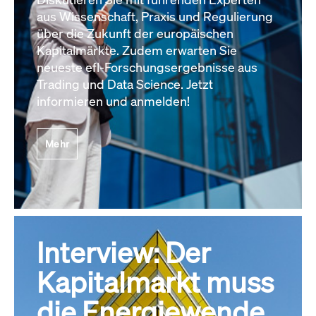
aus Wissenschaft, Praxis und Regulierung
über die Zukunft der europäischen
Kapitalmärkte. Zudem erwarten Sie
neueste efl-Forschungsergebnisse aus
Trading und Data Science. Jetzt
informieren und anmelden!
Mehr
Interview: Der
Kapitalmarkt muss
die Energiewende