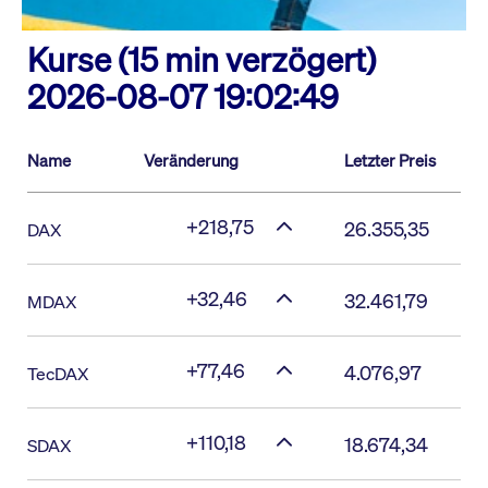
Kurse (15 min verzögert)
2026-08-07 19:02:49
Name
Veränderung
Letzter Preis
+218,75
26.355,35
DAX
+32,46
32.461,79
MDAX
+77,46
4.076,97
TecDAX
+110,18
18.674,34
SDAX