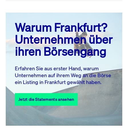
August 26
prev
next
Warum Frankfurt?
MO.
DI.
MI.
DO.
FR.
SA.
SO.
Unternehmen über
1
2
ihren Börsengang
3
4
5
6
8
9
7
10
11
12
13
14
15
16
Erfahren Sie aus erster Hand, warum
Unternehmen auf ihrem Weg an die Börse
17
18
19
20
21
22
23
ein Listing in Frankfurt gewählt haben.
24
25
27
28
29
30
26
Jetzt die Statements ansehen
31
Alle Events