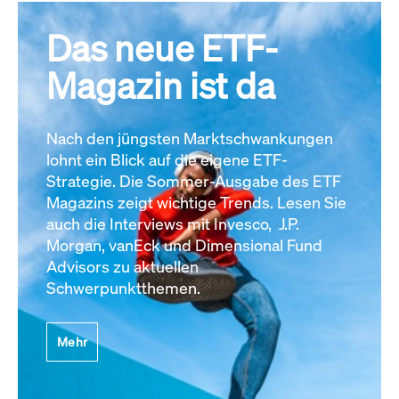
Das neue ETF-
Magazin ist da
Nach den jüngsten Marktschwankungen
lohnt ein Blick auf die eigene ETF-
Strategie. Die Sommer-Ausgabe des ETF
Magazins zeigt wichtige Trends. Lesen Sie
auch die Interviews mit Invesco, J.P.
Morgan, vanEck und Dimensional Fund
Advisors zu aktuellen
Schwerpunktthemen.
Mehr