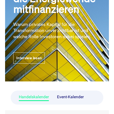
mitfinanzieren
Warum privates Kapital für die
Transformation unverzichtbar ist und
welche Rolle Investoren dabei spielen.
Interview lesen
Handelskalender
Event-Kalender