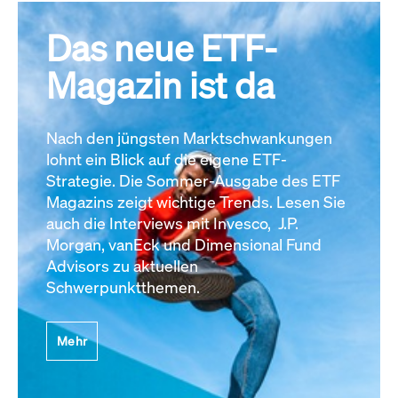
Das neue ETF-
Magazin ist da
Nach den jüngsten Marktschwankungen
lohnt ein Blick auf die eigene ETF-
Strategie. Die Sommer-Ausgabe des ETF
Magazins zeigt wichtige Trends. Lesen Sie
auch die Interviews mit Invesco, J.P.
Morgan, vanEck und Dimensional Fund
Advisors zu aktuellen
Schwerpunktthemen.
Mehr