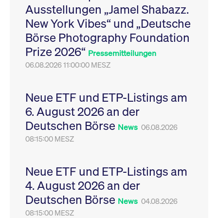
Ausstellungen „Jamel Shabazz.
Leistung der Website
VISITOR_PRIVACY_METADATA
YouTube
6
Dieses Cookie dient 
zu messen. Es handelt
.youtube.com
Monate
Speicherung der
New York Vibes“ und „Deutsche
sich um ein Muster-
Einwilligungs- und
Cookie, bei dem auf
Datenschutzbestim
Börse Photography Foundation
das Präfix _pk_ses
des Nutzers für ihre
eine kurze Reihe von
Interaktion mit der W
Prize 2026“
Zahlen und
Es erfasst Daten über
Pressemitteilungen
Buchstaben folgt, bei
Einwilligung des Bes
der es sich vermutlich
06.08.2026 11:00:00 MESZ
in Bezug auf verschi
um einen
Datenschutzrichtlini
Referenzcode für die
-einstellungen, um
Domain handelt, die
sicherzustellen, dass 
das Cookie setzt.
Präferenzen in zukünf
Neue ETF und ETP-Listings am
Sitzungen geehrt wer
6. August 2026 an der
Deutschen Börse
News
06.08.2026
08:15:00 MESZ
Neue ETF und ETP-Listings am
4. August 2026 an der
Deutschen Börse
News
04.08.2026
08:15:00 MESZ