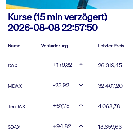
Kurse (15 min verzögert)
2026-08-08 22:57:50
Name
Veränderung
Letzter Preis
+179,32
26.319,45
DAX
-23,92
32.407,20
MDAX
+67,79
4.068,78
TecDAX
+94,82
18.659,63
SDAX