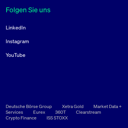
Folgen Sie uns
LinkedIn
Instagram
YouTube
Deutsche Börse Group
Xetra Gold
Market Data +
Services
Eurex
360T
Clearstream
Crypto Finance
ISS STOXX