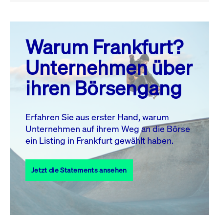
August 26
prev
next
Warum Frankfurt?
MO.
DI.
MI.
DO.
FR.
SA.
SO.
Unternehmen über
1
2
ihren Börsengang
3
4
5
6
7
9
8
10
11
12
13
14
15
16
Erfahren Sie aus erster Hand, warum
Unternehmen auf ihrem Weg an die Börse
17
18
19
20
21
22
23
ein Listing in Frankfurt gewählt haben.
24
25
27
28
29
30
26
Jetzt die Statements ansehen
31
Alle Events