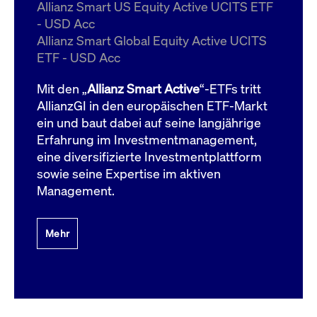
um d
Allianz Smart US Equity Active UCITS ETF
anzu
- USD Acc
ApplicationGatewayAffinityCORS
www.cashmarket.deutsche-
Session
Dies
Allianz Smart Global Equity Active UCITS
boerse.com
Ver
Last
ETF - USD Acc
um s
Clie
glei
Mit den „
Allianz Smart Active
“-ETFs tritt
Brow
werd
AllianzGI in den europäischen ETF-Markt
Benu
ein und baut dabei auf seine langjährige
die 
effe
Erfahrung im Investmentmanagement,
Ress
verb
eine diversifizierte Investmentplattform
unte
(Cro
sowie seine Expertise im aktiven
Shar
Management.
Bear
in v
Bere
Mehr
Gültig
Name
Anbieter / Domain
Beschreibung
Anbieter /
bis
Gültig
Name
Beschreibung
Domain
bis
_pk_id.7.931a
www.cashmarket.deutsche-
1 Jahr
Dieser Cookie-Name
boerse.com
ist mit der Open-