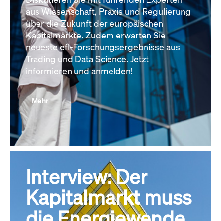
aus Wissenschaft, Praxis und Regulierung
über die Zukunft der europäischen
Kapitalmärkte. Zudem erwarten Sie
neueste efl-Forschungsergebnisse aus
Trading und Data Science. Jetzt
informieren und anmelden!
Mehr
Interview: Der
Kapitalmarkt muss
die Energiewende