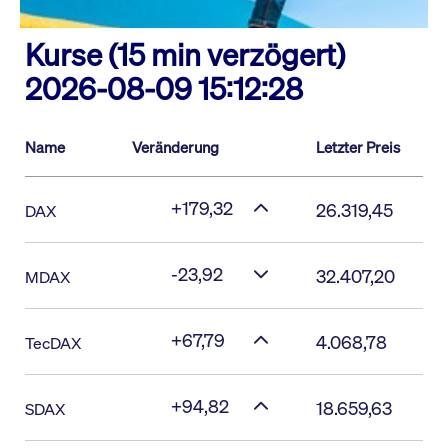
Kurse (15 min verzögert)
2026-08-09 15:12:28
Name
Veränderung
Letzter Preis
+179,32
26.319,45
DAX
-23,92
32.407,20
MDAX
+67,79
4.068,78
TecDAX
+94,82
18.659,63
SDAX