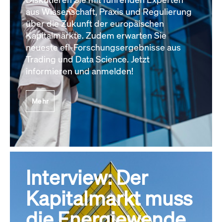
aus Wissenschaft, Praxis und Regulierung
über die Zukunft der europäischen
Kapitalmärkte. Zudem erwarten Sie
neueste efl-Forschungsergebnisse aus
Trading und Data Science. Jetzt
informieren und anmelden!
Mehr
Interview: Der
Kapitalmarkt muss
die Energiewende