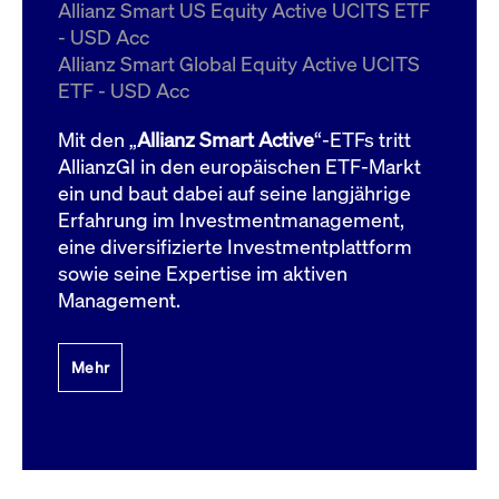
um d
Allianz Smart US Equity Active UCITS ETF
anzu
- USD Acc
ApplicationGatewayAffinityCORS
www.cashmarket.deutsche-
Session
Dies
Allianz Smart Global Equity Active UCITS
boerse.com
Ver
Last
ETF - USD Acc
um s
Clie
glei
Mit den „
Allianz Smart Active
“-ETFs tritt
Brow
werd
AllianzGI in den europäischen ETF-Markt
Benu
ein und baut dabei auf seine langjährige
die 
effe
Erfahrung im Investmentmanagement,
Ress
verb
eine diversifizierte Investmentplattform
unte
(Cro
sowie seine Expertise im aktiven
Shar
Management.
Bear
in v
Bere
Mehr
Gültig
Name
Anbieter / Domain
Beschreibung
Anbieter /
bis
Gültig
Name
Beschreibung
Domain
bis
_pk_id.7.931a
www.cashmarket.deutsche-
1 Jahr
Dieser Cookie-Name
boerse.com
ist mit der Open-