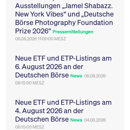
Ausstellungen „Jamel Shabazz.
Leistung der Website
VISITOR_PRIVACY_METADATA
YouTube
6
Dieses Cookie dient 
zu messen. Es handelt
.youtube.com
Monate
Speicherung der
New York Vibes“ und „Deutsche
sich um ein Muster-
Einwilligungs- und
Cookie, bei dem auf
Datenschutzbestim
Börse Photography Foundation
das Präfix _pk_ses
des Nutzers für ihre
eine kurze Reihe von
Interaktion mit der W
Prize 2026“
Zahlen und
Es erfasst Daten über
Pressemitteilungen
Buchstaben folgt, bei
Einwilligung des Bes
der es sich vermutlich
06.08.2026 11:00:00 MESZ
in Bezug auf verschi
um einen
Datenschutzrichtlini
Referenzcode für die
-einstellungen, um
Domain handelt, die
sicherzustellen, dass 
das Cookie setzt.
Präferenzen in zukünf
Neue ETF und ETP-Listings am
Sitzungen geehrt wer
6. August 2026 an der
Deutschen Börse
News
06.08.2026
08:15:00 MESZ
Neue ETF und ETP-Listings am
4. August 2026 an der
Deutschen Börse
News
04.08.2026
08:15:00 MESZ