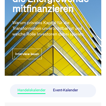
mitfinanzieren
Warum privates Kapital für die
Transformation unverzichtbar ist und
welche Rolle Investoren dabei spielen.
Interview lesen
Handelskalender
Event-Kalender