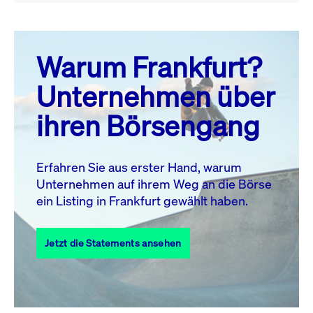
August 26
prev
next
Warum Frankfurt?
MO.
DI.
MI.
DO.
FR.
SA.
SO.
Unternehmen über
1
2
ihren Börsengang
3
4
5
6
7
8
9
10
11
12
13
14
15
16
Erfahren Sie aus erster Hand, warum
Unternehmen auf ihrem Weg an die Börse
17
18
19
20
21
22
23
ein Listing in Frankfurt gewählt haben.
24
25
27
28
29
30
26
Jetzt die Statements ansehen
31
Alle Events