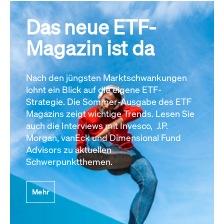
Das neue ETF-
Magazin ist da
Nach den jüngsten Marktschwankungen
lohnt ein Blick auf die eigene ETF-
Strategie. Die Sommer-Ausgabe des ETF
Magazins zeigt wichtige Trends. Lesen Sie
auch die Interviews mit Invesco, J.P.
Morgan, vanEck und Dimensional Fund
Advisors zu aktuellen
Schwerpunktthemen.
Mehr