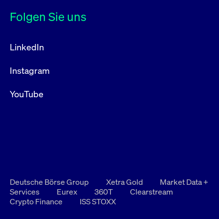
Folgen Sie uns
LinkedIn
Instagram
YouTube
Deutsche Börse Group
Xetra Gold
Market Data +
Services
Eurex
360T
Clearstream
Crypto Finance
ISS STOXX