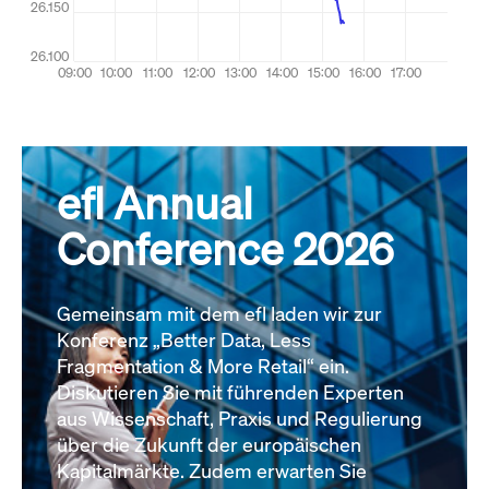
efl Annual
Conference 2026
Gemeinsam mit dem efl laden wir zur
Konferenz „Better Data, Less
Fragmentation & More Retail“ ein.
Diskutieren Sie mit führenden Experten
aus Wissenschaft, Praxis und Regulierung
über die Zukunft der europäischen
Kapitalmärkte. Zudem erwarten Sie