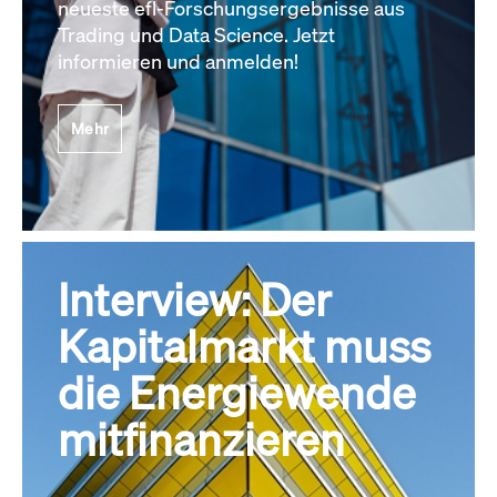
neueste efl-Forschungsergebnisse aus
Trading und Data Science. Jetzt
informieren und anmelden!
Mehr
Interview: Der
Kapitalmarkt muss
die Energiewende
mitfinanzieren