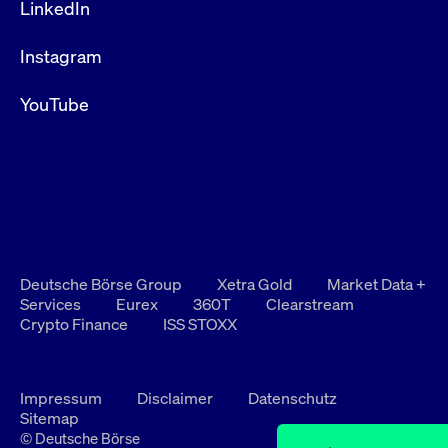
LinkedIn
Instagram
YouTube
Deutsche Börse Group
Xetra Gold
Market Data +
Services
Eurex
360T
Clearstream
Crypto Finance
ISS STOXX
Impressum
Disclaimer
Datenschutz
Sitemap
© Deutsche Börse