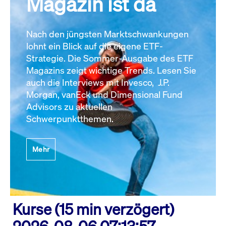
Magazin ist da
Nach den jüngsten Marktschwankungen
lohnt ein Blick auf die eigene ETF-
Strategie. Die Sommer-Ausgabe des ETF
Magazins zeigt wichtige Trends. Lesen Sie
auch die Interviews mit Invesco, J.P.
Morgan, vanEck und Dimensional Fund
Advisors zu aktuellen
Schwerpunktthemen.
Mehr
Kurse (15 min verzögert)