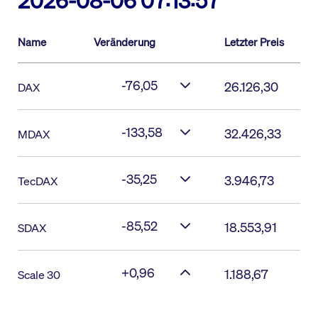
2026-08-06 07:13:57
Name
Veränderung
Letzter Preis
-76,05
26.126,30
DAX
-133,58
32.426,33
MDAX
-35,25
3.946,73
TecDAX
-85,52
18.553,91
SDAX
+0,96
1.188,67
Scale 30