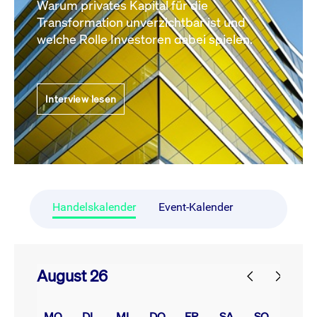
Warum privates Kapital für die
Transformation unverzichtbar ist und
welche Rolle Investoren dabei spielen.
Interview lesen
Handelskalender
Event-Kalender
August 26
prev
next
MO.
DI.
MI.
DO.
FR.
SA.
SO.