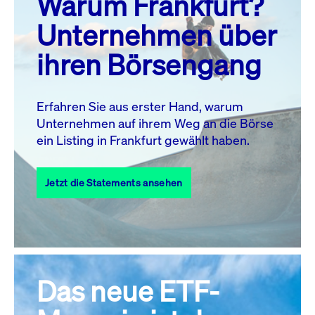
Warum Frankfurt?
MO.
DI.
MI.
DO.
FR.
SA.
SO.
Unternehmen über
1
2
ihren Börsengang
3
4
5
7
8
9
6
10
11
12
13
14
15
16
Erfahren Sie aus erster Hand, warum
Unternehmen auf ihrem Weg an die Börse
17
18
19
20
21
22
23
ein Listing in Frankfurt gewählt haben.
24
25
27
28
29
30
26
Jetzt die Statements ansehen
31
Alle Events
Das neue ETF-