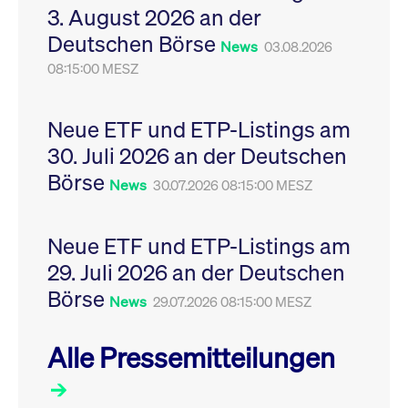
3. August 2026 an der
Leistung der Website
VISITOR_PRIVACY_METADATA
YouTube
6
Dieses Cookie dient 
zu messen. Es handelt
.youtube.com
Monate
Speicherung der
Deutschen Börse
sich um ein Muster-
Einwilligungs- und
News
03.08.2026
Cookie, bei dem auf
Datenschutzbestim
das Präfix _pk_ses
08:15:00 MESZ
des Nutzers für ihre
eine kurze Reihe von
Interaktion mit der W
Zahlen und
Es erfasst Daten über
Buchstaben folgt, bei
Einwilligung des Bes
der es sich vermutlich
in Bezug auf verschi
Neue ETF und ETP-Listings am
um einen
Datenschutzrichtlini
Referenzcode für die
-einstellungen, um
30. Juli 2026 an der Deutschen
Domain handelt, die
sicherzustellen, dass 
das Cookie setzt.
Präferenzen in zukünf
Börse
News
30.07.2026 08:15:00 MESZ
Sitzungen geehrt wer
Neue ETF und ETP-Listings am
29. Juli 2026 an der Deutschen
Börse
News
29.07.2026 08:15:00 MESZ
Alle Pressemitteilungen