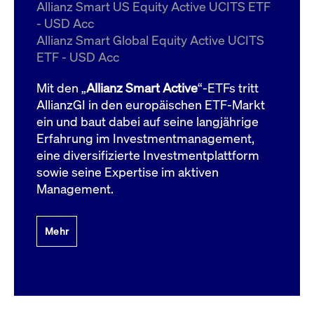
um d
Allianz Smart US Equity Active UCITS ETF
anzu
- USD Acc
ApplicationGatewayAffinityCORS
www.cashmarket.deutsche-
Session
Dies
Allianz Smart Global Equity Active UCITS
boerse.com
Ver
Last
ETF - USD Acc
um s
Clie
glei
Mit den „
Allianz Smart Active
“-ETFs tritt
Brow
werd
AllianzGI in den europäischen ETF-Markt
Benu
ein und baut dabei auf seine langjährige
die 
effe
Erfahrung im Investmentmanagement,
Ress
verb
eine diversifizierte Investmentplattform
unte
(Cro
sowie seine Expertise im aktiven
Shar
Management.
Bear
in v
Bere
Mehr
Gültig
Name
Anbieter / Domain
Beschreibung
Anbieter /
bis
Gültig
Name
Beschreibung
Domain
bis
_pk_id.7.931a
www.cashmarket.deutsche-
1 Jahr
Dieser Cookie-Name
boerse.com
ist mit der Open-