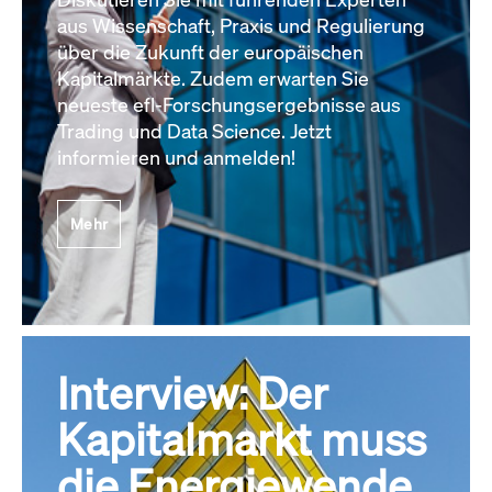
aus Wissenschaft, Praxis und Regulierung
über die Zukunft der europäischen
Kapitalmärkte. Zudem erwarten Sie
neueste efl-Forschungsergebnisse aus
Trading und Data Science. Jetzt
informieren und anmelden!
Mehr
Interview: Der
Kapitalmarkt muss
die Energiewende