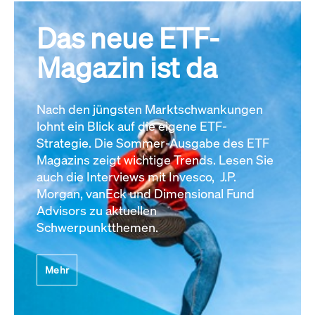
Das neue ETF-
Magazin ist da
Nach den jüngsten Marktschwankungen
lohnt ein Blick auf die eigene ETF-
Strategie. Die Sommer-Ausgabe des ETF
Magazins zeigt wichtige Trends. Lesen Sie
auch die Interviews mit Invesco, J.P.
Morgan, vanEck und Dimensional Fund
Advisors zu aktuellen
Schwerpunktthemen.
Mehr