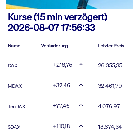
Kurse (15 min verzögert)
2026-08-07 17:56:33
Name
Veränderung
Letzter Preis
+218,75
26.355,35
DAX
+32,46
32.461,79
MDAX
+77,46
4.076,97
TecDAX
+110,18
18.674,34
SDAX