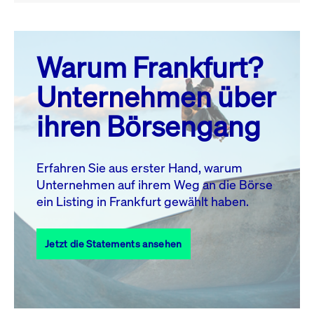
August 26
prev
next
Warum Frankfurt?
MO.
DI.
MI.
DO.
FR.
SA.
SO.
Unternehmen über
1
2
ihren Börsengang
3
4
5
6
8
9
7
10
11
12
13
14
15
16
Erfahren Sie aus erster Hand, warum
Unternehmen auf ihrem Weg an die Börse
17
18
19
20
21
22
23
ein Listing in Frankfurt gewählt haben.
24
25
27
28
29
30
26
Jetzt die Statements ansehen
31
Alle Events