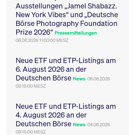
Ausstellungen „Jamel Shabazz.
Leistung der Website
VISITOR_PRIVACY_METADATA
YouTube
6
Dieses Cookie dient 
zu messen. Es handelt
.youtube.com
Monate
Speicherung der
New York Vibes“ und „Deutsche
sich um ein Muster-
Einwilligungs- und
Cookie, bei dem auf
Datenschutzbestim
Börse Photography Foundation
das Präfix _pk_ses
des Nutzers für ihre
eine kurze Reihe von
Interaktion mit der W
Prize 2026“
Zahlen und
Es erfasst Daten über
Pressemitteilungen
Buchstaben folgt, bei
Einwilligung des Bes
der es sich vermutlich
06.08.2026 11:00:00 MESZ
in Bezug auf verschi
um einen
Datenschutzrichtlini
Referenzcode für die
-einstellungen, um
Domain handelt, die
sicherzustellen, dass 
das Cookie setzt.
Präferenzen in zukünf
Neue ETF und ETP-Listings am
Sitzungen geehrt wer
6. August 2026 an der
Deutschen Börse
News
06.08.2026
08:15:00 MESZ
Neue ETF und ETP-Listings am
4. August 2026 an der
Deutschen Börse
News
04.08.2026
08:15:00 MESZ