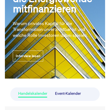
mitfinanzieren
Warum privates Kapital für die
Transformation unverzichtbar ist und
welche Rolle Investoren dabei spielen.
Interview lesen
Handelskalender
Event-Kalender