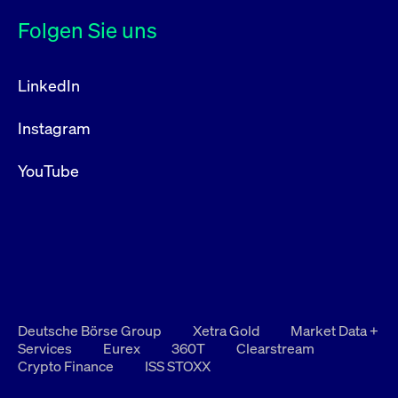
Folgen Sie uns
LinkedIn
Instagram
YouTube
Deutsche Börse Group
Xetra Gold
Market Data +
Services
Eurex
360T
Clearstream
Crypto Finance
ISS STOXX