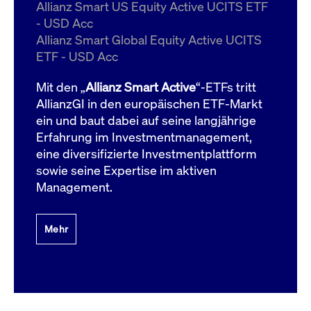
um d
Allianz Smart US Equity Active UCITS ETF
anzu
- USD Acc
ApplicationGatewayAffinityCORS
www.cashmarket.deutsche-
Session
Dies
Allianz Smart Global Equity Active UCITS
boerse.com
Ver
Last
ETF - USD Acc
um s
Clie
glei
Mit den „
Allianz Smart Active
“-ETFs tritt
Brow
werd
AllianzGI in den europäischen ETF-Markt
Benu
ein und baut dabei auf seine langjährige
die 
effe
Erfahrung im Investmentmanagement,
Ress
verb
eine diversifizierte Investmentplattform
unte
(Cro
sowie seine Expertise im aktiven
Shar
Management.
Bear
in v
Bere
Mehr
Gültig
Name
Anbieter / Domain
Beschreibung
Anbieter /
bis
Gültig
Name
Beschreibung
Domain
bis
_pk_id.7.931a
www.cashmarket.deutsche-
1 Jahr
Dieser Cookie-Name
boerse.com
ist mit der Open-